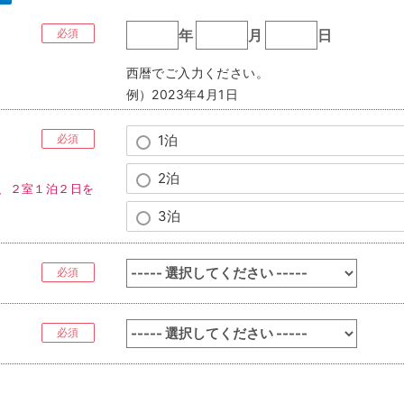
必須
年
月
日
西暦でご入力ください。
例）2023年4月1日
必須
1泊
2泊
、２室１泊２日を
3泊
必須
必須