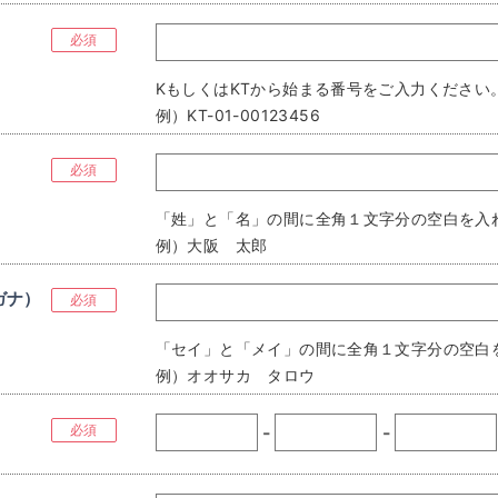
必須
KもしくはKTから始まる番号をご入力ください
例）KT-01-00123456
）
必須
「姓」と「名」の間に全角１文字分の空白を入
例）大阪 太郎
ガナ）
必須
「セイ」と「メイ」の間に全角１文字分の空白
例）オオサカ タロウ
必須
-
-