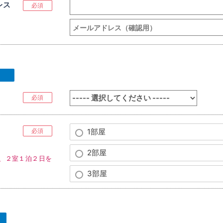
レス
必須
必須
必須
1部屋
2部屋
、２室１泊２日を
3部屋