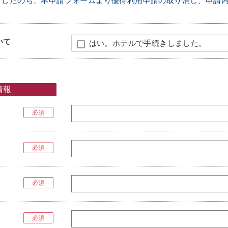
了したのち、本申請フォームより優待利用申請の取り消し、申請
いて
はい。ホテルで手続きしました。
情報
必須
必須
）
必須
必須