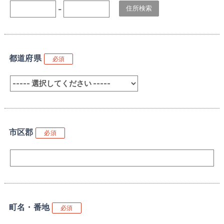
-
都道府県
必須
市区郡
必須
町名・番地
必須