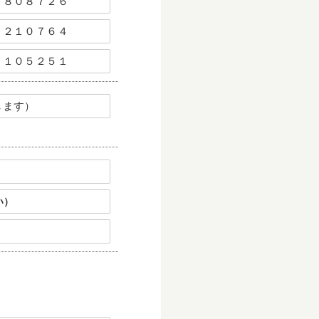
８０８７２６
２１０７６４
０１０５２５１
します）
い）