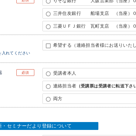
りそな銀行 大阪営業部（当座）０
三井住友銀行 船場支店 （当座）０
三菱ＵＦＪ銀行 瓦町支店 （当座）
希望する（連絡担当者様にお送りいた
を入れてください
先
必須
受講者本人
連絡担当者
（受講票は受講者に転送下さ
両方
新・セミナーだより登録について