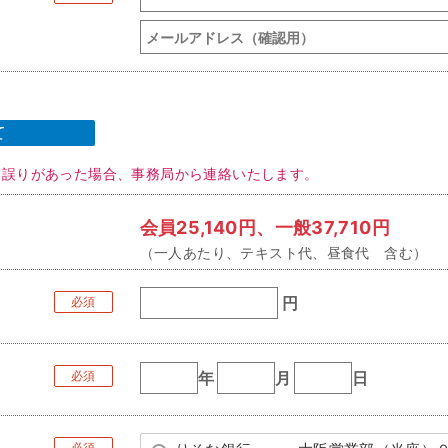
て
に誤りがあった場合、事務局から連絡いたします。
会員25,140円、一般37,710円
（一人あたり、テキスト代、昼食代 含む）
円
必須
必須
年
月
日
必須