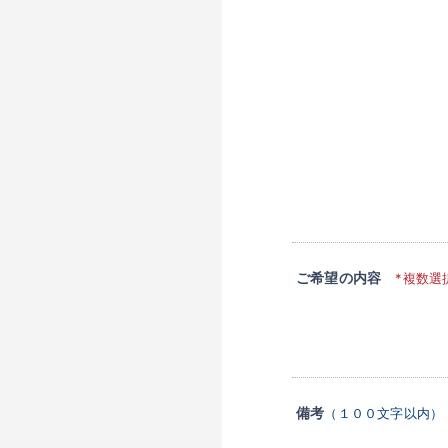
ご希望の内容
*複数選
備考
（１００文字以内）