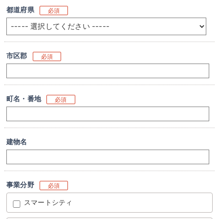
都道府県
必須
市区郡
必須
町名・番地
必須
建物名
事業分野
必須
スマートシティ