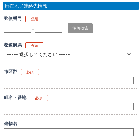
所在地／連絡先情報
郵便番号
必須
-
都道府県
必須
市区郡
必須
町名・番地
必須
建物名