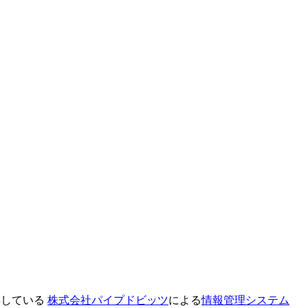
取得している
株式会社パイプドビッツ
による
情報管理システム