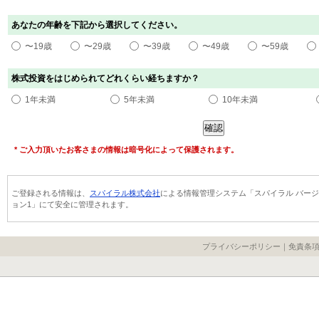
あなたの年齢を下記から選択してください。
〜19歳
〜29歳
〜39歳
〜49歳
〜59歳
株式投資をはじめられてどれくらい経ちますか？
1年未満
5年未満
10年未満
* ご入力頂いたお客さまの情報は暗号化によって保護されます。
ご登録される情報は、
スパイラル株式会社
による情報管理システム「スパイラル バージ
ョン1」にて安全に管理されます。
プライバシーポリシー
｜
免責条