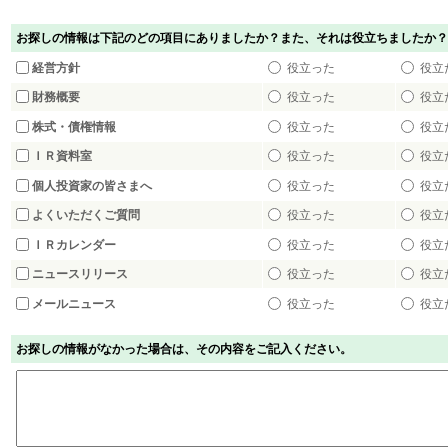
お探しの情報は下記のどの項目にありましたか？また、それは役立ちましたか？
経営方針
役立った
役立
財務概要
役立った
役立
株式・債権情報
役立った
役立
ＩＲ資料室
役立った
役立
個人投資家の皆さまへ
役立った
役立
よくいただくご質問
役立った
役立
ＩＲカレンダー
役立った
役立
ニュースリリース
役立った
役立
メールニュース
役立った
役立
お探しの情報がなかった場合は、その内容をご記入ください。