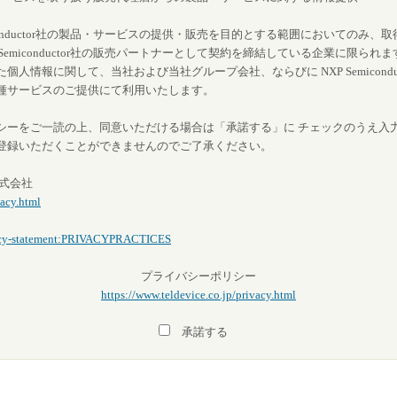
iconductor社の製品・サービスの提供・販売を目的とする範囲においてのみ
Semiconductor社の販売パートナーとして契約を締結している企業に限られま
人情報に関して、当社および当社グループ会社、ならびに NXP Semiconduc
種サービスのご提供にて利用いたします。
シーをご一読の上、同意いただける場合は「承諾する」に チェックのうえ入
登録いただくことができませんのでご了承ください。
式会社
vacy.html
ivacy-statement:PRIVACYPRACTICES
プライバシーポリシー
https://www.teldevice.co.jp/privacy.html
承諾する