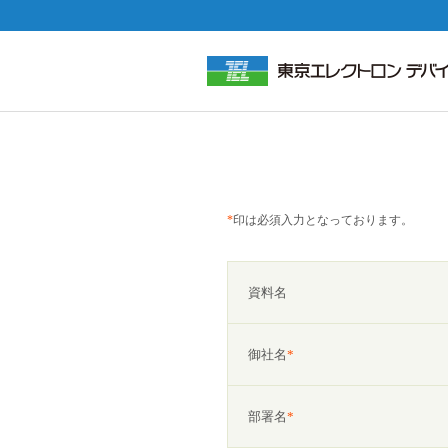
*
印は必須入力となっております。
資料名
御社名
*
部署名
*