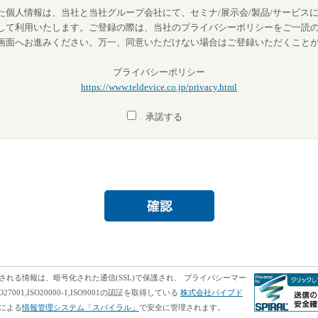
個人情報は、当社と当社グループ会社にて、セミナ/展示会/製品/サービスに
して利用いたします。ご登録の際は、当社のプライバシーポリシーをご一読
画面へお進みください。万一、同意いただけない場合はご登録いただくこと
プライバシーポリシー
https://www.teldevice.co.jp/privacy.html
承諾する
される情報は、暗号化された通信(SSL)で保護され、 プライバシーマー
O27001,ISO20000-1,ISO9001の認証を取得している
株式会社パイプド
による
情報管理システム「スパイラル」
で安全に管理されます。