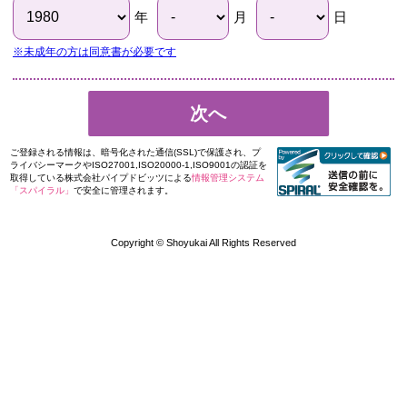
年
月
日
※未成年の方は同意書が必要です
次へ
ご登録される情報は、暗号化された通信(SSL)で保護され、プ
ライバシーマークやISO27001,ISO20000-1,ISO9001の認証を
取得している株式会社パイプドビッツによる
情報管理システム
「スパイラル」
で安全に管理されます。
Copyright © Shoyukai All Rights Reserved