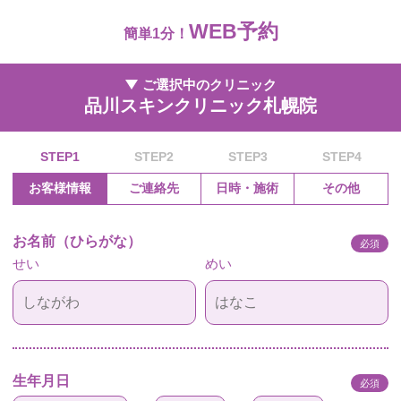
WEB予約
簡単1分！
ご選択中のクリニック
品川スキンクリニック札幌院
STEP1
STEP2
STEP3
STEP4
お客様情報
ご連絡先
日時・施術
その他
お名前（ひらがな）
必須
せい
めい
生年月日
必須