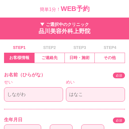
WEB予約
簡単1分！
ご選択中のクリニック
品川美容外科上野院
STEP1
STEP2
STEP3
STEP4
お客様情報
ご連絡先
日時・施術
その他
お名前（ひらがな）
必須
せい
めい
生年月日
必須