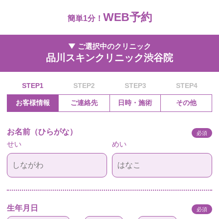
WEB予約
簡単1分！
ご選択中のクリニック
品川スキンクリニック渋谷院
STEP1
STEP2
STEP3
STEP4
お客様情報
ご連絡先
日時・施術
その他
お名前（ひらがな）
必須
せい
めい
生年月日
必須