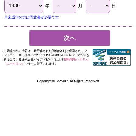
年
月
日
※未成年の方は同意書が必要です
次へ
ご登録される情報は、暗号化された通信(SSL)で保護され、プ
ライバシーマークやISO27001,ISO20000-1,ISO9001の認証を
取得している株式会社パイプドビッツによる
情報管理システム
「スパイラル」
で安全に管理されます。
Copyright © Shoyukai All Rights Reserved