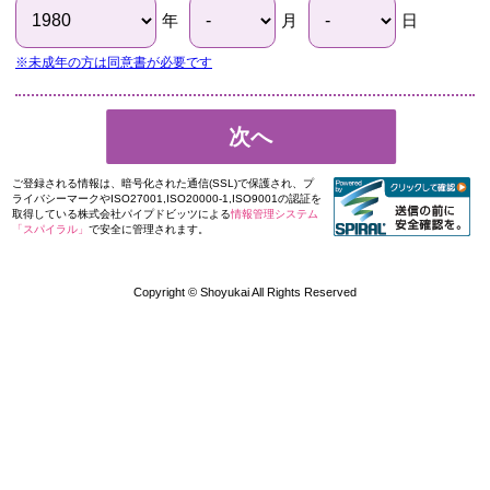
年
月
日
※未成年の方は同意書が必要です
次へ
ご登録される情報は、暗号化された通信(SSL)で保護され、プ
ライバシーマークやISO27001,ISO20000-1,ISO9001の認証を
取得している株式会社パイプドビッツによる
情報管理システム
「スパイラル」
で安全に管理されます。
Copyright © Shoyukai All Rights Reserved