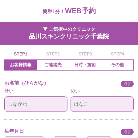
WEB予約
簡単1分！
ご選択中のクリニック
品川スキンクリニック千葉院
STEP1
STEP2
STEP3
STEP4
お客様情報
ご連絡先
日時・施術
その他
お名前（ひらがな）
必須
せい
めい
生年月日
必須