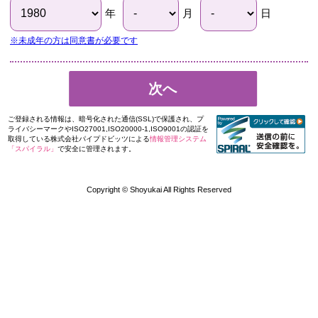
年
月
日
※未成年の方は同意書が必要です
次へ
ご登録される情報は、暗号化された通信(SSL)で保護され、プ
ライバシーマークやISO27001,ISO20000-1,ISO9001の認証を
取得している株式会社パイプドビッツによる
情報管理システム
「スパイラル」
で安全に管理されます。
Copyright © Shoyukai All Rights Reserved