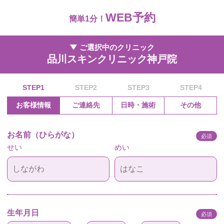
WEB予約
簡単1分！
ご選択中のクリニック
品川スキンクリニック神戸院
STEP1
STEP2
STEP3
STEP4
お客様情報
ご連絡先
日時・施術
その他
お名前（ひらがな）
必須
せい
めい
生年月日
必須