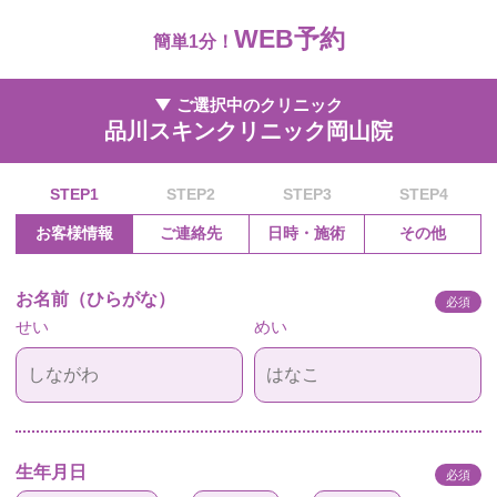
WEB予約
簡単1分！
ご選択中のクリニック
品川スキンクリニック岡山院
STEP1
STEP2
STEP3
STEP4
お客様情報
ご連絡先
日時・施術
その他
お名前（ひらがな）
必須
せい
めい
生年月日
必須