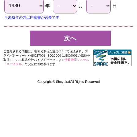
年
月
日
※未成年の方は同意書が必要です
次へ
ご登録される情報は、暗号化された通信(SSL)で保護され、プ
ライバシーマークやISO27001,ISO20000-1,ISO9001の認証を
取得している株式会社パイプドビッツによる
情報管理システム
「スパイラル」
で安全に管理されます。
Copyright © Shoyukai All Rights Reserved