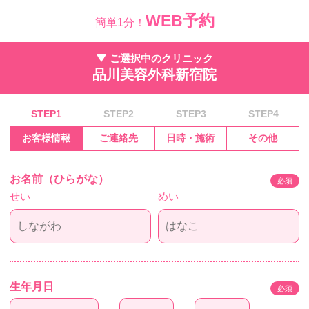
WEB予約
簡単1分！
ご選択中のクリニック
品川美容外科新宿院
STEP1
STEP2
STEP3
STEP4
お客様情報
ご連絡先
日時・施術
その他
お名前（ひらがな）
必須
せい
めい
生年月日
必須