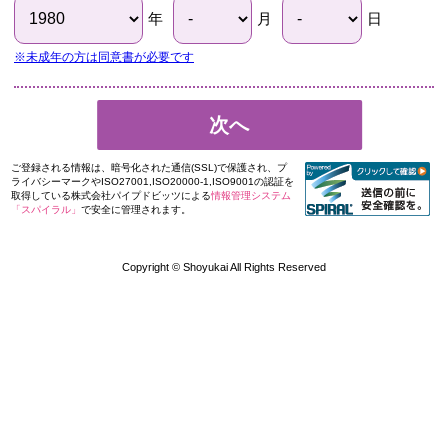
年
月
日
※未成年の方は同意書が必要です
次へ
ご登録される情報は、暗号化された通信(SSL)で保護され、プ
ライバシーマークやISO27001,ISO20000-1,ISO9001の認証を
取得している株式会社パイプドビッツによる
情報管理システム
「スパイラル」
で安全に管理されます。
Copyright © Shoyukai All Rights Reserved