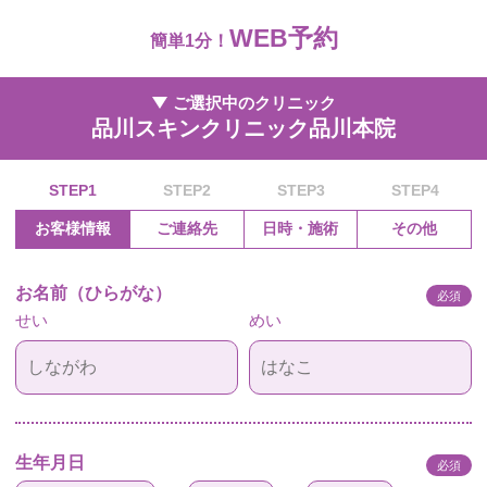
WEB予約
簡単1分！
ご選択中のクリニック
品川スキンクリニック品川本院
STEP1
STEP2
STEP3
STEP4
お客様情報
ご連絡先
日時・施術
その他
お名前（ひらがな）
必須
せい
めい
生年月日
必須