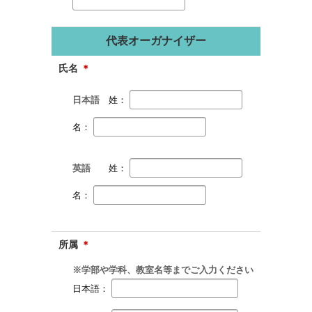
代表オーガナイザー
氏名
＊
日本語
姓：
名：
英語
姓：
名：
所属
＊
※学部や学科、教室名等までご入力ください
日本語：