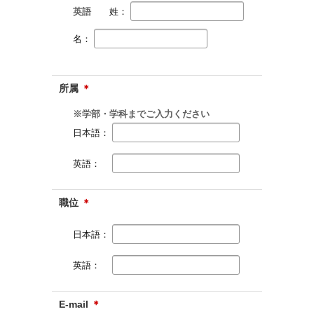
英語
姓：
名：
所属
＊
※学部・学科までご入力ください
日本語：
英語：
職位
＊
日本語：
英語：
E-mail
＊