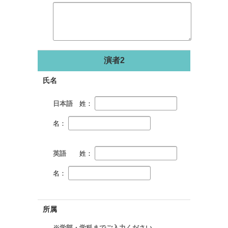
演者2
氏名
日本語
姓：
名：
英語
姓：
名：
所属
※学部・学科までご入力ください