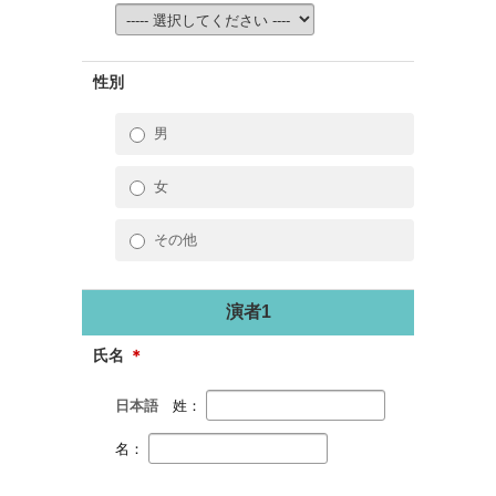
性別
男
女
その他
演者1
氏名
＊
日本語
姓：
名：