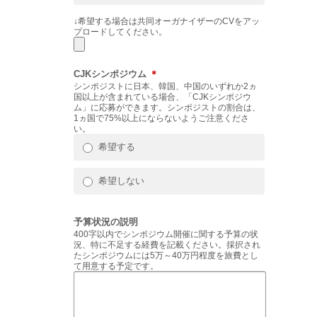
↓希望する場合は共同オーガナイザーのCVをアッ
プロードしてください。
CJKシンポジウム
＊
シンポジストに日本、韓国、中国のいずれか2ヵ
国以上が含まれている場合、「CJKシンポジウ
ム」に応募ができます。シンポジストの割合は、
1ヵ国で75%以上にならないようご注意くださ
い。
希望する
希望しない
予算状況の説明
400字以内でシンポジウム開催に関する予算の状
況、特に不足する経費を記載ください。採択され
たシンポジウムには5万～40万円程度を旅費とし
て用意する予定です。