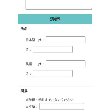
演者5
氏名
日本語
姓：
名：
英語
姓：
名：
所属
※学部・学科までご入力ください
日本語：