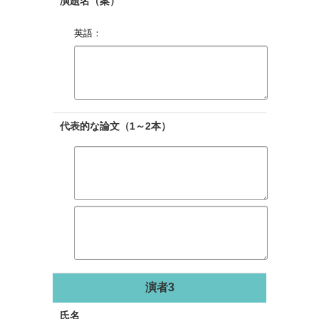
演題名（案）
英語：
代表的な論文（1～2本）
演者3
氏名