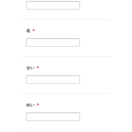
名
＊
せい
＊
めい
＊