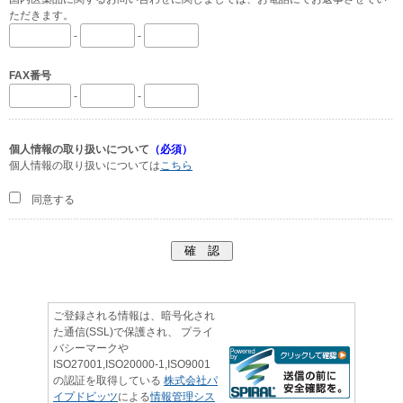
ただきます。
-
-
FAX番号
-
-
個人情報の取り扱いについて
（必須）
個人情報の取り扱いについては
こちら
同意する
ご登録される情報は、暗号化され
た通信(SSL)で保護され、 プライ
バシーマークや
ISO27001,ISO20000-1,ISO9001
の認証を取得している
株式会社パ
イプドビッツ
による
情報管理シス